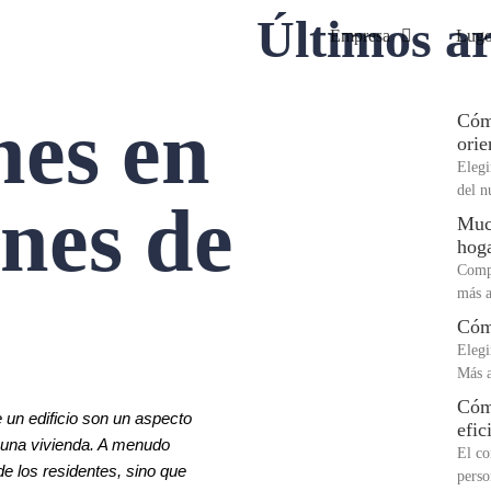
Últimos ar
Empresa
Lugo
es en
Cómo
orie
Elegi
del n
nes de
Much
hog
Compr
más a
Cómo
Elegi
Más a
Cómo
n edificio son un aspecto
efic
e una vivienda. A menudo
El co
e los residentes, sino que
perso