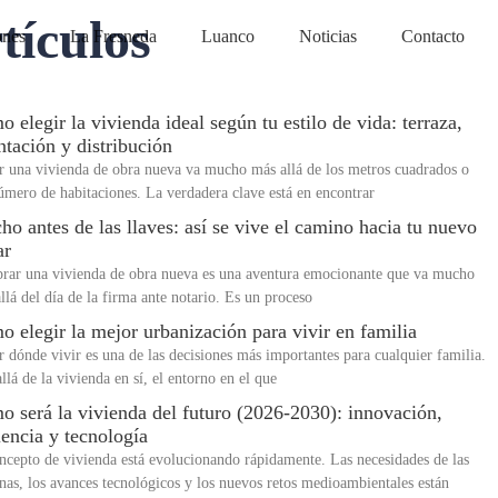
tículos
nes
La Fresneda
Luanco
Noticias
Contacto
 elegir la vivienda ideal según tu estilo de vida: terraza,
ntación y distribución
r una vivienda de obra nueva va mucho más allá de los metros cuadrados o
úmero de habitaciones. La verdadera clave está en encontrar
o antes de las llaves: así se vive el camino hacia tu nuevo
ar
ar una vivienda de obra nueva es una aventura emocionante que va mucho
llá del día de la firma ante notario. Es un proceso
 elegir la mejor urbanización para vivir en familia
r dónde vivir es una de las decisiones más importantes para cualquier familia.
llá de la vivienda en sí, el entorno en el que
 será la vivienda del futuro (2026-2030): innovación,
iencia y tecnología
ncepto de vivienda está evolucionando rápidamente. Las necesidades de las
nas, los avances tecnológicos y los nuevos retos medioambientales están