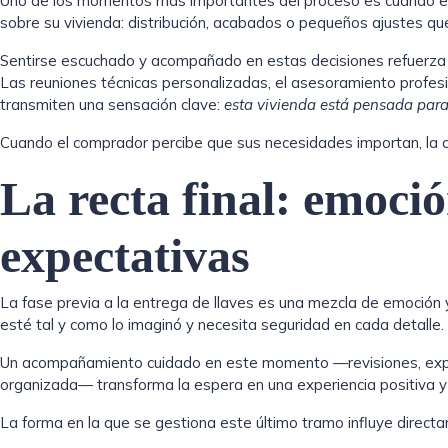
Uno de los momentos más importantes del proceso es cuando e
sobre su vivienda: distribución, acabados o pequeños ajustes qu
Sentirse escuchado y acompañado en estas decisiones refuerza e
Las reuniones técnicas personalizadas, el asesoramiento profes
transmiten una sensación clave:
esta vivienda está pensada par
Cuando el comprador percibe que sus necesidades importan, la c
La recta final: emoció
expectativas
La fase previa a la entrega de llaves es una mezcla de emoción 
esté tal y como lo imaginó y necesita seguridad en cada detalle.
Un acompañamiento cuidado en este momento —revisiones, expli
organizada— transforma la espera en una experiencia positiva y s
La forma en la que se gestiona este último tramo influye directa