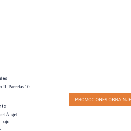
ales
 II. Parcelas 10
.
PROMOCIONES OBRA NU
nta
uel Ángel
 bajo
s